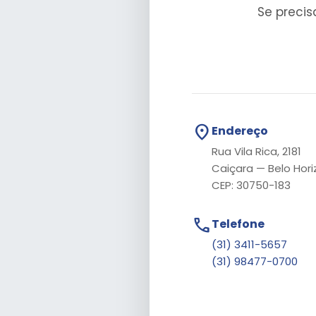
Se precis
location_on
Endereço
Rua Vila Rica, 2181
Caiçara — Belo Hor
CEP: 30750-183
call
Telefone
(31) 3411-5657
(31) 98477-0700