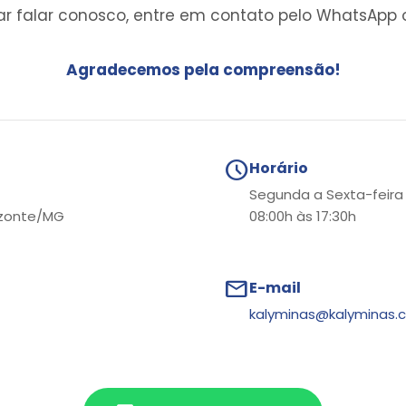
ar falar conosco, entre em contato pelo WhatsApp 
Agradecemos pela compreensão!
schedule
Horário
Segunda a Sexta-feira
izonte/MG
08:00h às 17:30h
mail
E-mail
kalyminas@kalyminas.